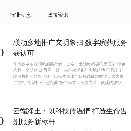
行业动态
政策资讯
联动多地推广文明祭扫 数字殡葬服务
0
获认可
作为数字殡葬领域的践行者，云端净土始终积极响应国家“绿色
殡葬、文明祭扫”号召，近年来持续深化与多地殡葬管理部门、
陵园机构的战略合作，以技术输出与服务赋能双驱动，大力推
广“数字化祭扫+生态安葬”融合模式，凭借专业、便捷的服务获
得各地民众与管理部门的广泛认可。
云端净土：以科技传温情 打造生命告
0
别服务新标杆