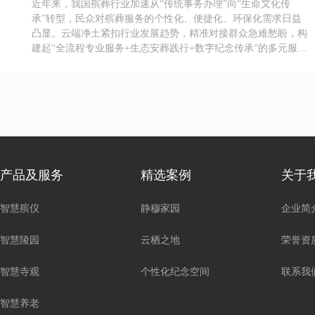
近年来，我国殡葬行业加速从“传统事务办理”向“生命文化传
承”转型，民众对殡葬服务的个性化、便捷化、环保化需求日益
凸显。云端净土紧扣行业发展趋势，精准对接群众急难愁盼，构
建起“全流程专业服务+生态安葬践行+数字纪念传承”的多元服务
体系，以“贴心、细心、用心、安心、爱心”的“五心”服务标准，
将品牌理念融入每一个服务细节，以创新实践推动殡葬服务品质
升级。
产品及服务
精选案例
关于
智慧殡仪
静穆家园
企业简
智慧陵园
云栖之地
荣誉资
智慧寺观
个性化纪念空间
联系我
智慧养老